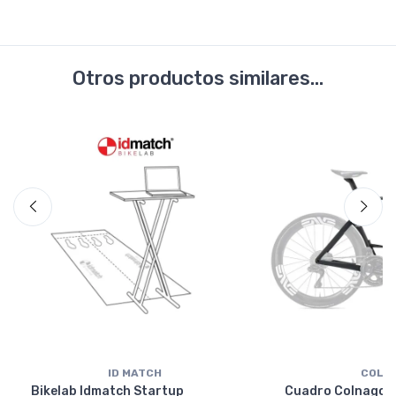
Otros productos similares...
ID MATCH
COLN
Bikelab Idmatch Startup
Cuadro Colnago Y