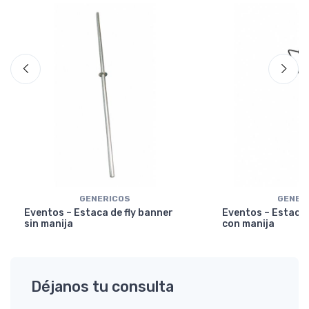
GENERICOS
GENER
Eventos – Estaca de fly banner
Eventos – Estaca 
sin manija
con manija
Déjanos tu consulta