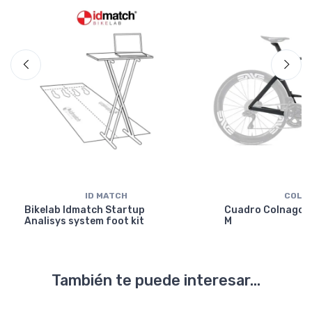
ID MATCH
COLN
Bikelab Idmatch Startup
Cuadro Colnago Y
Analisys system foot kit
M
También te puede interesar...