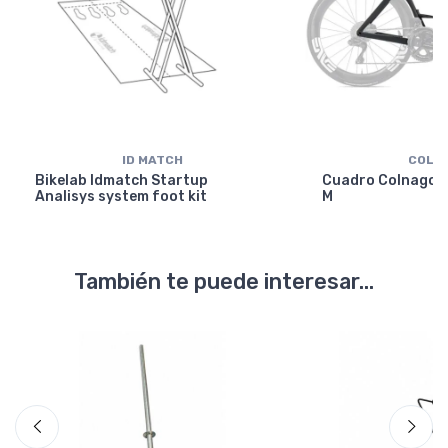
ID MATCH
COLN
Bikelab Idmatch Startup
Cuadro Colnago Y
Analisys system foot kit
M
También te puede interesar...