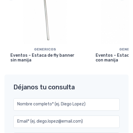
GENERICOS
GENER
Eventos – Estaca de fly banner
Eventos – Estaca 
sin manija
con manija
Déjanos tu consulta
Nombre completo* (ej. Diego Lopez)
Email* (ej. diego.lopez@email.com)