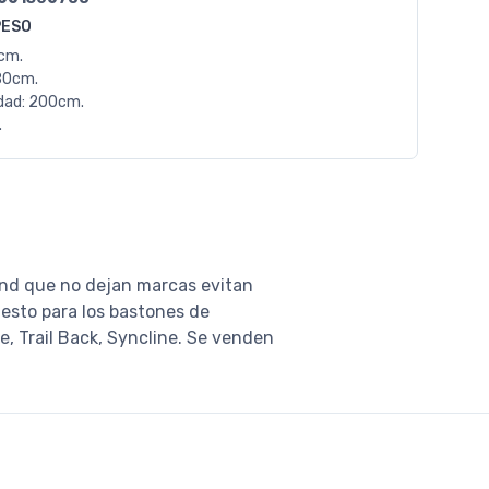
PESO
0cm.
80cm.
dad: 200cm.
.
mond que no dejan marcas evitan
uesto para los bastones de
e, Trail Back, Syncline. Se venden