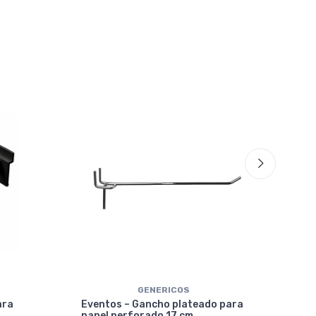
GENERICOS
Eve
ara
Eventos – Gancho plateado para
mar
panel perforado 17 cm