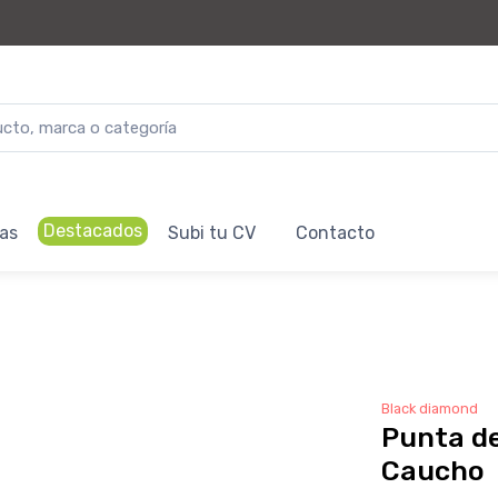
Destacados
as
Subi tu CV
Contacto
Black diamond
Punta d
Caucho