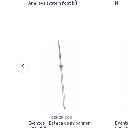
Analisys system foot kit
M
GENERICOS
ical
Eventos – Estaca de fly banner
Evento
sin manija
con m