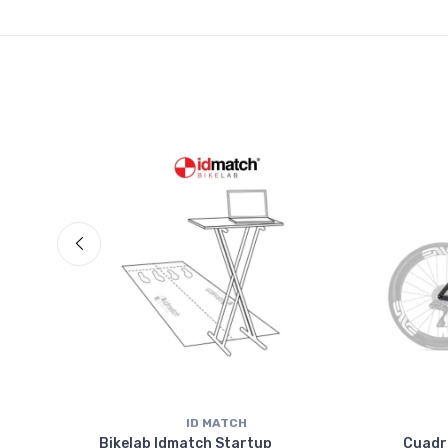
ID MATCH
isc
Bikelab Idmatch Startup
Cuadr