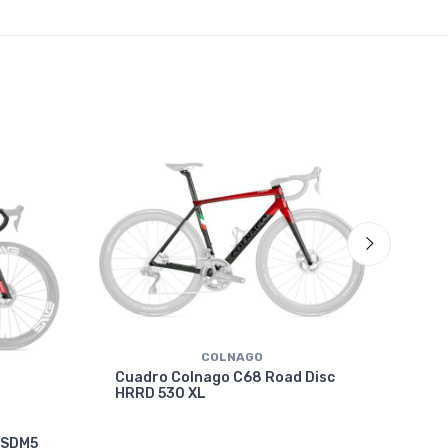
COLNAGO
Cuadro Colnago C68 Road Disc
HRRD 530 XL
Cua
 SDM5
VRW