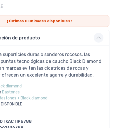
LE
¡ Últimas
0
unidades disponibles !
ación de producto
a superficies duras o senderos rocosos, las
s puntas tecnológicas de caucho Black Diamond
n marcas evitan las cicatrices de rocas y
 ofrecen un excelente agarre y durabilidad.
ack diamond
a
Bastones
Bastones + Black diamond
 DISPONIBLE
OTKACTIP6788
661306788