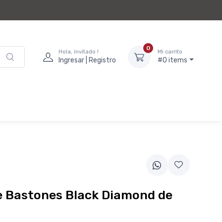
0
Hola, invitado !
Mi carrito
Ingresar | Registro
#0 items
e Bastones Black Diamond de