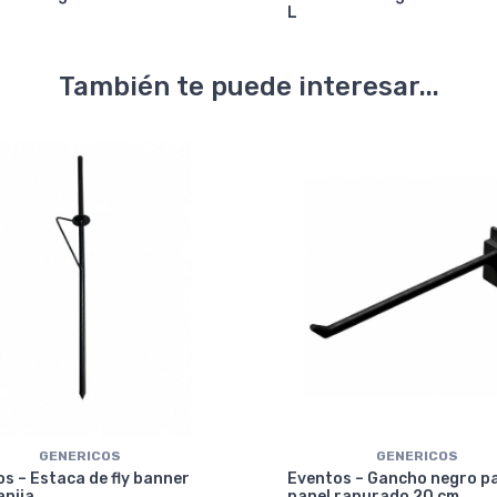
L
También te puede interesar...
GENERICOS
GENERICOS
s – Estaca de fly banner
Eventos – Gancho negro p
anija
panel ranurado 20 cm