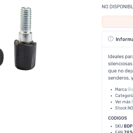
NO DISPONIB
Inform
Ideales par
silenciosa
que no deja
senderos, y
Marca
Bl
Categorí
Ver más
Stock
NO
CODIGOS
SKU
BDP
EAN
793