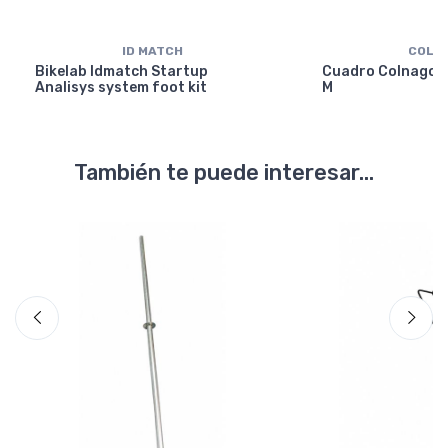
ID MATCH
COLN
Bikelab Idmatch Startup
Cuadro Colnago Y
Analisys system foot kit
M
También te puede interesar...