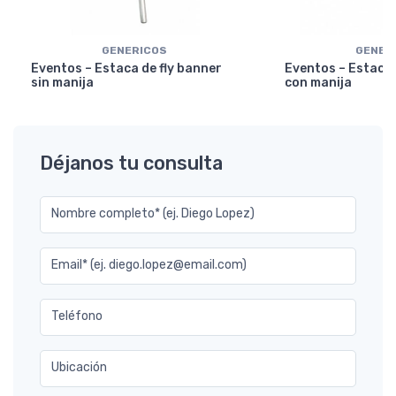
GENERICOS
GENER
Eventos – Estaca de fly banner
Eventos – Estaca 
sin manija
con manija
Déjanos tu consulta
Nombre completo* (ej. Diego Lopez)
Email* (ej. diego.lopez@email.com)
Teléfono
Ubicación