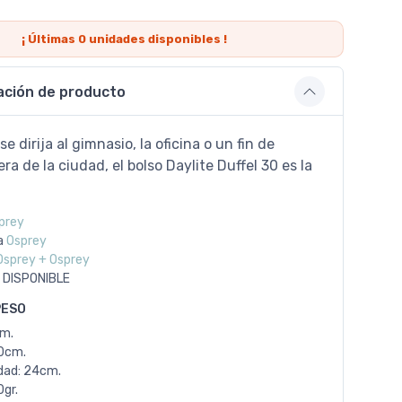
¡ Últimas
0
unidades disponibles !
ación de producto
e dirija al gimnasio, la oficina o un fin de
a de la ciudad, el bolso Daylite Duffel 30 es la
prey
a
Osprey
Osprey + Osprey
 DISPONIBLE
PESO
cm.
0cm.
dad: 24cm.
gr.