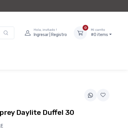
0
Hola, invitado !
Mi carrito
Ingresar | Registro
#0 items
prey Daylite Duffel 30
LE