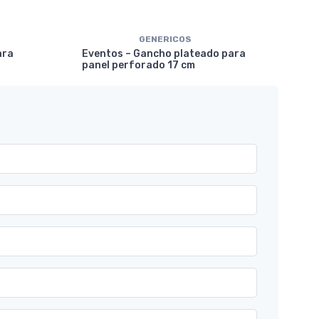
GENERICOS
Eve
ara
Eventos – Gancho plateado para
mar
panel perforado 17 cm