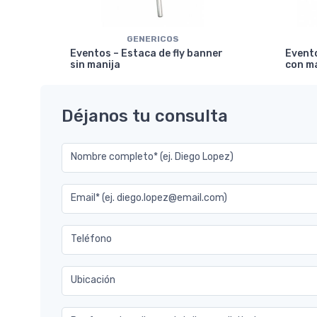
GENERICOS
ical
Eventos – Estaca de fly banner
Evento
sin manija
con m
Déjanos tu consulta
Nombre completo* (ej. Diego Lopez)
Email* (ej. diego.lopez@email.com)
Teléfono
Ubicación