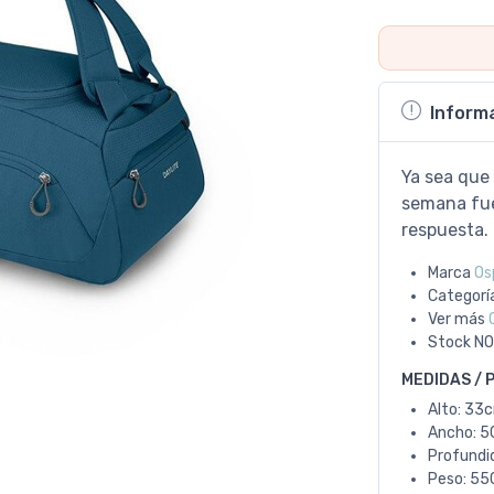
Inform
Ya sea que s
semana fuer
respuesta.
Marca
Os
Categorí
Ver más
Stock
NO
MEDIDAS / 
Alto: 33
Ancho: 5
Profundi
Peso: 550