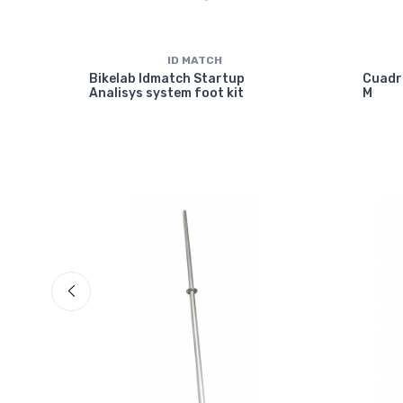
ID MATCH
isc
Bikelab Idmatch Startup
Cuadr
Analisys system foot kit
M