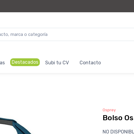
Destacados
as
Subi tu CV
Contacto
Osprey
Bolso Os
NO DISPONIB