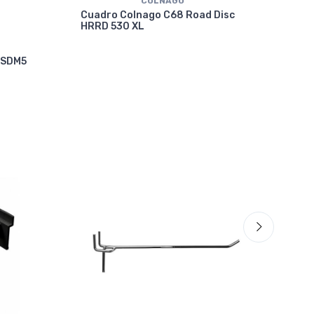
COLNAGO
Cuadro Colnago C68 Road Disc
HRRD 530 XL
Cua
 SDM5
VRW