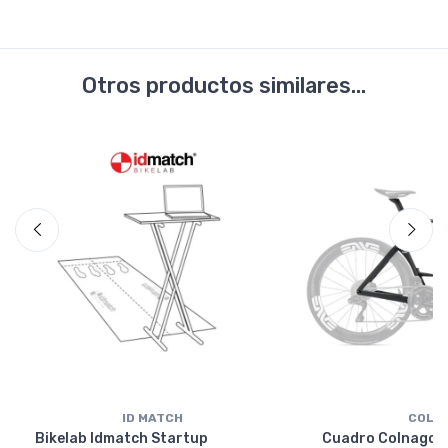
Otros productos similares...
ID MATCH
COLN
Bikelab Idmatch Startup
Cuadro Colnago Y