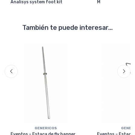
Analisys system foot kit
M
También te puede interesar...
GENERICOS
GENER
Eventos – Estaca de fly banner
Eventos – Estaca 