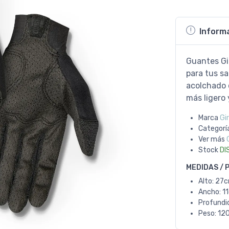
Inform
Guantes Gi
para tus sa
acolchado 
más ligero y
Marca
Gi
Categorí
Ver más
Stock
DI
MEDIDAS / 
Alto: 27
Ancho: 1
Profundi
Peso: 120