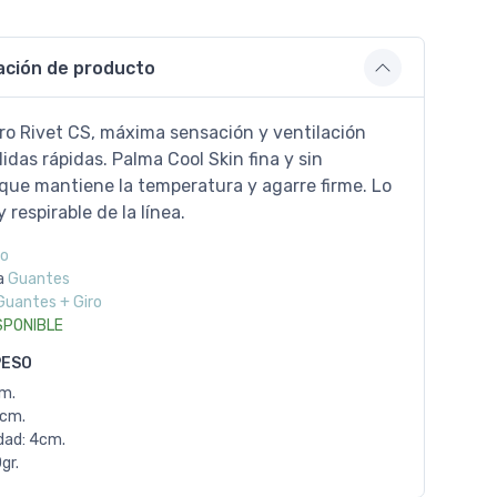
ación de producto
ro Rivet CS, máxima sensación y ventilación
lidas rápidas. Palma Cool Skin fina y sin
que mantiene la temperatura y agarre firme. Lo
 respirable de la línea.
ro
a
Guantes
Guantes + Giro
SPONIBLE
PESO
cm.
1cm.
dad: 4cm.
gr.