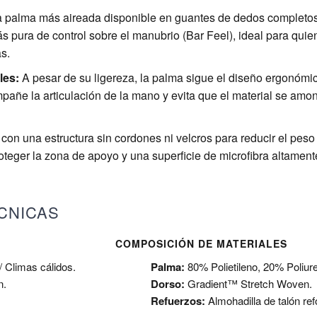
 palma más aireada disponible en guantes de dedos completos.
s pura de control sobre el manubrio (Bar Feel), ideal para qui
s.
les:
A pesar de su ligereza, la palma sigue el diseño ergonómic
pañe la articulación de la mano y evita que el material se amo
on una estructura sin cordones ni velcros para reducir el peso
oteger la zona de apoyo y una superficie de microfibra altamen
CNICAS
COMPOSICIÓN DE MATERIALES
 Climas cálidos.
Palma:
80% Polietileno, 20% Poliur
n.
Dorso:
Gradient™ Stretch Woven.
Refuerzos:
Almohadilla de talón ref