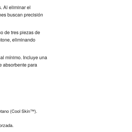
 Al eliminar el
enes buscan precisión
o de tres piezas de
ntone, eliminando
 al mínimo. Incluye una
te absorbente para
etano (Cool Skin™).
orzada.