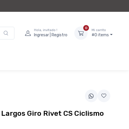
0
Hola, invitado !
Mi carrito
Ingresar | Registro
#0 items
Largos Giro Rivet CS Ciclismo