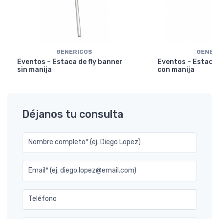
GENERICOS
GENER
Eventos – Estaca de fly banner
Eventos – Estaca 
sin manija
con manija
Déjanos tu consulta
Nombre completo* (ej. Diego Lopez)
Email* (ej. diego.lopez@email.com)
Teléfono