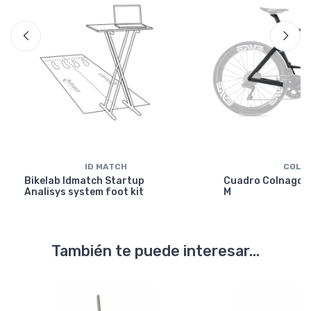
ID MATCH
COLN
Bikelab Idmatch Startup
Cuadro Colnago Y
Analisys system foot kit
M
También te puede interesar...