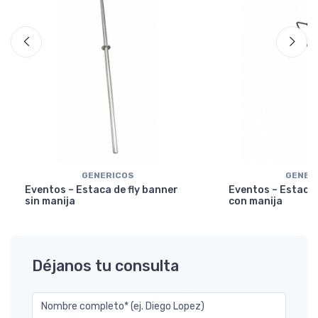
GENERICOS
GENER
Eventos – Estaca de fly banner
Eventos – Estaca 
sin manija
con manija
Déjanos tu consulta
Nombre completo* (ej. Diego Lopez)