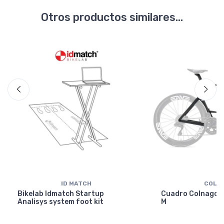
Otros productos similares...
ID MATCH
COLN
Bikelab Idmatch Startup
Cuadro Colnago Y
Analisys system foot kit
M