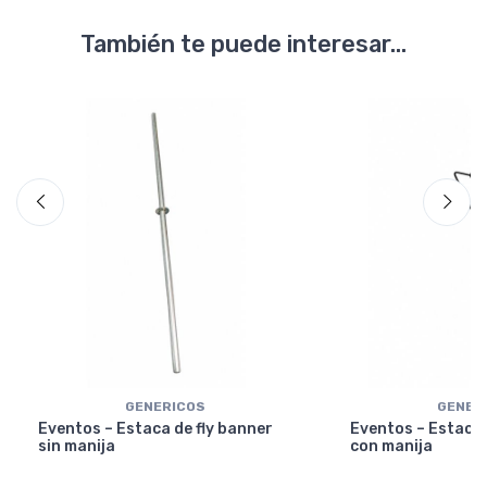
También te puede interesar...
GENERICOS
GENER
Eventos – Estaca de fly banner
Eventos – Estaca 
sin manija
con manija