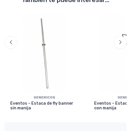
GENERICOS
GENER
Eventos – Estaca de fly banner
Eventos – Estaca 
sin manija
con manija