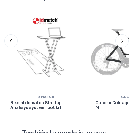
ID MATCH
COLN
Bikelab Idmatch Startup
Cuadro Colnago Y
Analisys system foot kit
M
También te puede interesar...