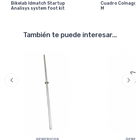
Bikelab Idmatch Startup
Cuadro Colnago Y
Analisys system foot kit
M
También te puede interesar...
GENERICOS
GENER