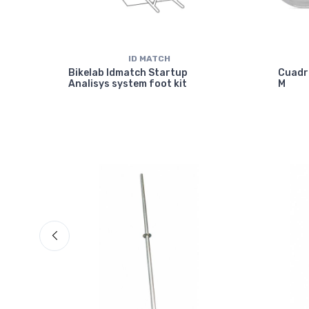
ID MATCH
isc
Bikelab Idmatch Startup
Cuadr
Analisys system foot kit
M