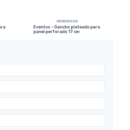
GENERICOS
Eve
ara
Eventos – Gancho plateado para
mar
panel perforado 17 cm