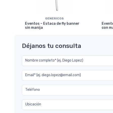
GENERICOS
ical
Eventos – Estaca de fly banner
Evento
sin manija
con m
Déjanos tu consulta
Nombre completo* (ej. Diego Lopez)
Email* (ej. diego.lopez@email.com)
Teléfono
Ubicación