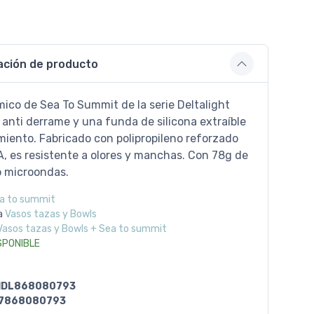
ación de producto
mico de Sea To Summit de la serie Deltalight
anti derrame y una funda de silicona extraíble
miento. Fabricado con polipropileno reforzado
A, es resistente a olores y manchas. Con 78g de
o microondas.
a to summit
a
Vasos tazas y Bowls
Vasos tazas y Bowls + Sea to summit
SPONIBLE
IDL868080793
7868080793