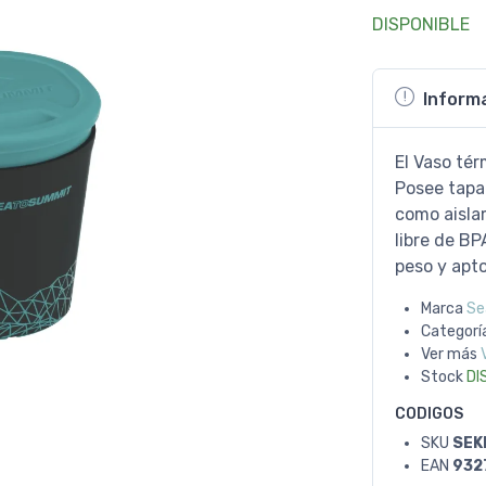
DISPONIBLE
Inform
El Vaso tér
Posee tapa 
como aisla
libre de BP
peso y apt
Marca
Se
Categorí
Ver más
Stock
DI
CODIGOS
SKU
SEK
EAN
932