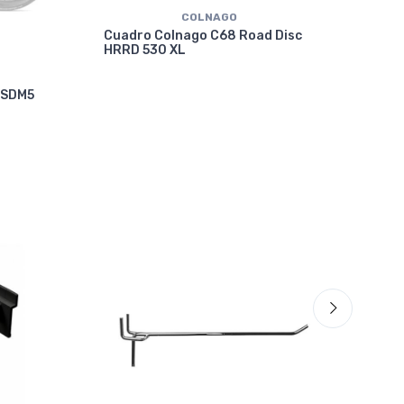
COLNAGO
Cuadro Colnago C68 Road Disc
HRRD 530 XL
Cua
 SDM5
VRW