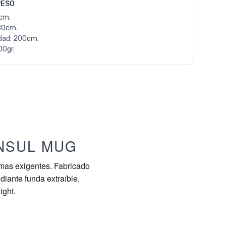
PESO
0cm.
80cm.
dad: 200cm.
00gr.
INSUL MUG
imas exigentes. Fabricado
diante funda extraíble,
ight.