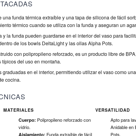
STACADAS
 una funda térmica extraíble y una tapa de silicona de fácil so
iento térmico cuando se utiliza con la funda y aseguran un agar
 y la funda pueden guardarse en el interior del vaso para facilit
ntro de los bowls DeltaLight y las ollas Alpha Pots.
ruido con polipropileno reforzado, es un producto libre de BPA
os típicos del uso en montaña.
graduadas en el interior, permitiendo utilizar el vaso como un
de cocina.
CNICAS
MATERIALES
VERSATILIDAD
Cuerpo:
Polipropileno reforzado con
Apto para la
vidrio.
Anidable en 
Aislamiento:
Funda extraíble de fácil
Pots.