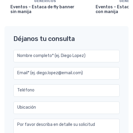
GENERICOS
GENER
Eventos – Estaca de fly banner
Eventos – Estaca 
sin manija
con manija
Déjanos tu consulta
Nombre completo* (ej. Diego Lopez)
Email* (ej. diego.lopez@email.com)
Teléfono
Ubicación
Por favor describa en detalle su solicitud