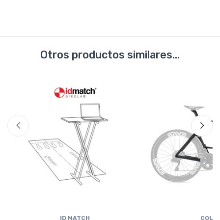
Otros productos similares...
ID MATCH
COLN