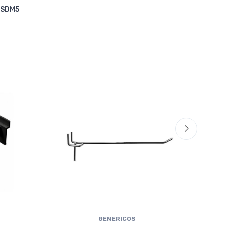
Cua
 SDM5
VRW
GENERICOS
Eve