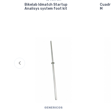
isc
Bikelab Idmatch Startup
Cuadr
Analisys system foot kit
M
GENERICOS
ical