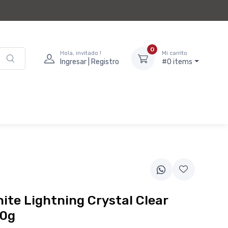
0
Hola, invitado !
Mi carrito
Ingresar | Registro
#0 items
ite Lightning Crystal Clear
00g