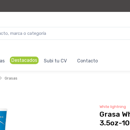
Destacados
as
Subi tu CV
Contacto
Grasas
White lightning
Grasa Wh
3.5oz-1