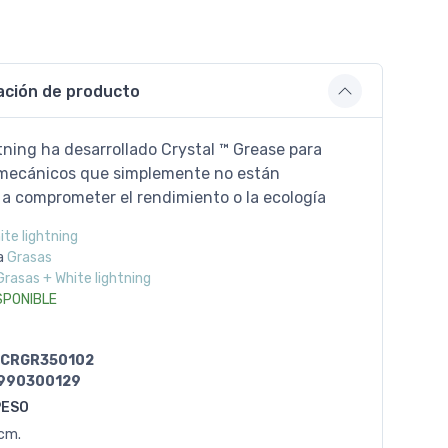
ación de producto
ning ha desarrollado Crystal ™ Grease para
y mecánicos que simplemente no están
 a comprometer el rendimiento o la ecología
ite lightning
a
Grasas
Grasas + White lightning
SPONIBLE
CRGR350102
990300129
PESO
0cm.