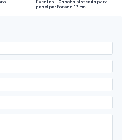
ara
Eventos – Gancho plateado para
mar
panel perforado 17 cm