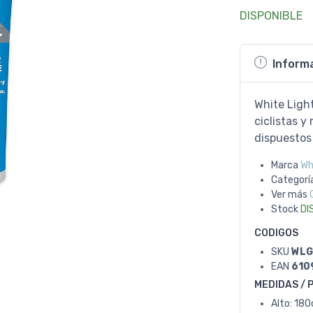
DISPONIBLE
Inform
White Light
ciclistas 
dispuestos
Marca
Wh
Categorí
Ver más
Stock
DI
CODIGOS
SKU
WLG
EAN
610
MEDIDAS / 
Alto: 18