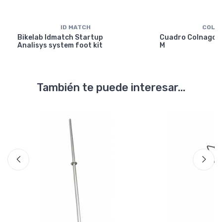
ID MATCH
COLN
Bikelab Idmatch Startup
Cuadro Colnago Y
Analisys system foot kit
M
También te puede interesar...