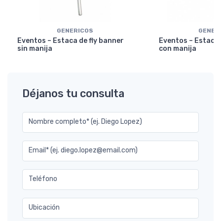
GENERICOS
GENER
Eventos – Estaca de fly banner
Eventos – Estaca 
sin manija
con manija
Déjanos tu consulta
Nombre completo* (ej. Diego Lopez)
Email* (ej. diego.lopez@email.com)
Teléfono
Ubicación