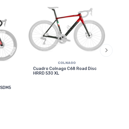
Cua
VRW
COLNAGO
Cuadro Colnago C68 Road Disc
HRRD 530 XL
 SDM5