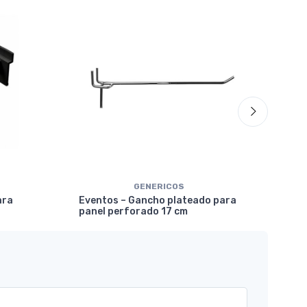
Eve
mar
GENERICOS
ara
Eventos – Gancho plateado para
panel perforado 17 cm