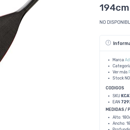
194cm
NO DISPONIB
Inform
Marca
Ad
Categorí
Ver más
Stock
NO
CODIGOS
SKU
KCA
EAN
729
MEDIDAS / 
Alto: 18
Ancho: 1
Profundi