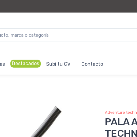
Destacados
as
Subi tu CV
Contacto
Adventure techn
PALA 
TECHN