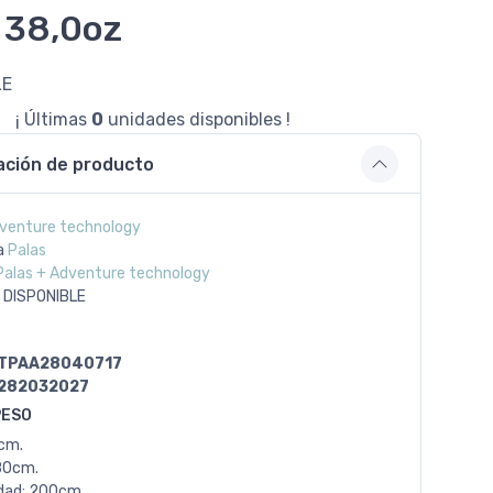
 38,0oz
LE
¡ Últimas
0
unidades disponibles !
ación de producto
venture technology
a
Palas
Palas + Adventure technology
 DISPONIBLE
TPAA28040717
282032027
PESO
0cm.
80cm.
dad: 200cm.