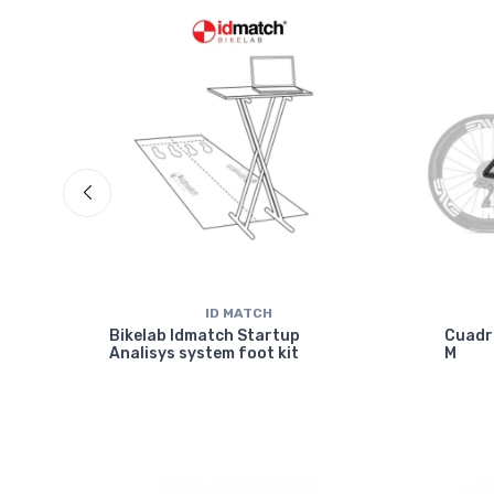
isc
ID MATCH
Bikelab Idmatch Startup
Cuadr
Analisys system foot kit
M