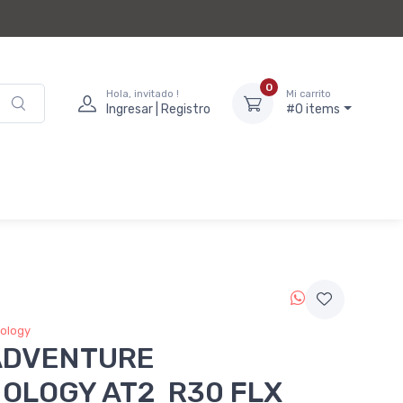
0
Hola, invitado !
Mi carrito
Ingresar | Registro
#0 items
ology
ADVENTURE
OLOGY AT2 R30 FLX