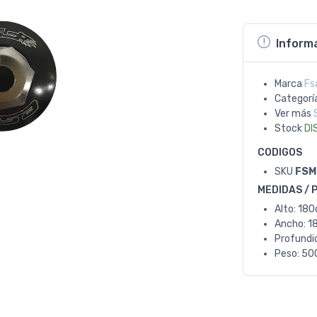
Inform
Marca
Fs
Categorí
Ver más
Stock
DI
CODIGOS
SKU
FSM
MEDIDAS / 
Alto: 18
Ancho: 1
Profundi
Peso: 50