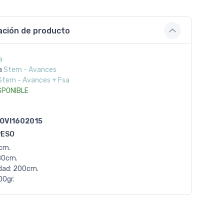
ación de producto
a
a
Stem - Avances
Stem - Avances + Fsa
SPONIBLE
OVI1602015
PESO
0cm.
80cm.
dad: 200cm.
00gr.