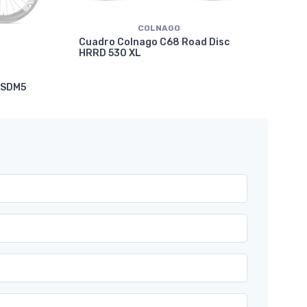
COLNAGO
Cuadro Colnago C68 Road Disc
HRRD 530 XL
Cua
 SDM5
VRW