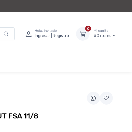
0
Hola, invitado !
Mi carrito
Ingresar | Registro
#0 items
T FSA 11/8