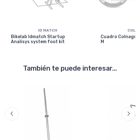
ID MATCH
COLN
Bikelab Idmatch Startup
Cuadro Colnago Y
Analisys system foot kit
M
También te puede interesar...