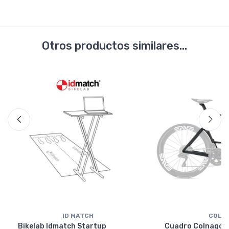
Otros productos similares...
ID MATCH
COLN
Bikelab Idmatch Startup
Cuadro Colnago Y