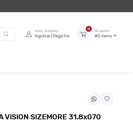
0
Hola, invitado !
Mi carrito
Ingresar | Registro
#0 items
A VISION SIZEMORE 31.8x070