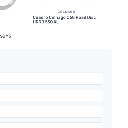
COLNAGO
Cuadro Colnago C68 Road Disc
HRRD 530 XL
Cua
 SDM5
VRW