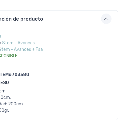
ación de producto
a
a
Stem - Avances
Stem - Avances + Fsa
SPONIBLE
TEM6703580
PESO
0cm.
80cm.
dad: 200cm.
00gr.