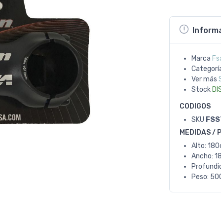
Inform
Marca
Fs
Categorí
Ver más
Stock
DI
CODIGOS
SKU
FSS
MEDIDAS / 
Alto: 18
Ancho: 1
Profundi
Peso: 50