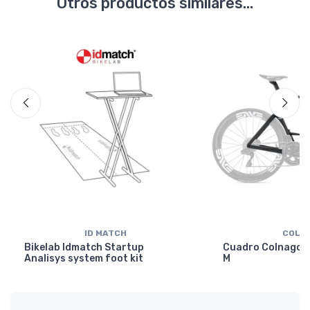
Otros productos similares...
ID MATCH
COLN
Bikelab Idmatch Startup
Cuadro Colnago Y
Analisys system foot kit
M