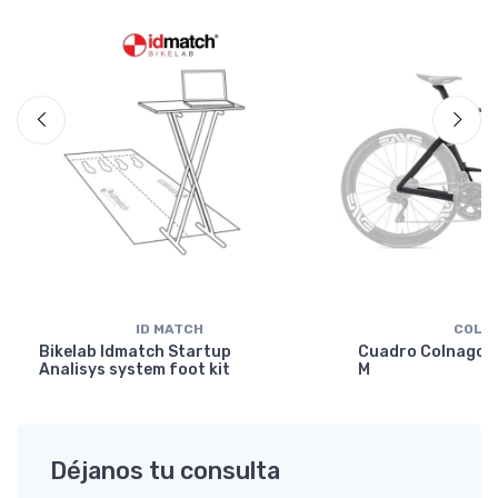
ID MATCH
COLN
Bikelab Idmatch Startup
Cuadro Colnago Y
Analisys system foot kit
M
Déjanos tu consulta