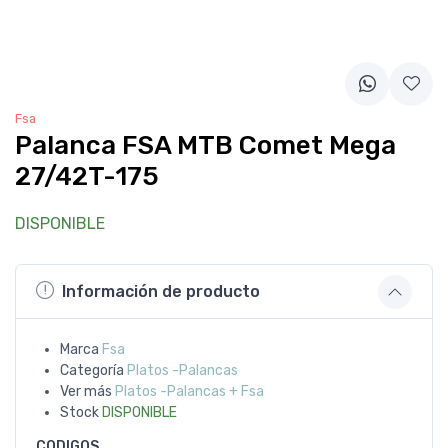
Fsa
Palanca FSA MTB Comet Mega
27/42T-175
DISPONIBLE
Información de producto
Marca
Fsa
Categoría
Platos -Palancas
Ver más
Platos -Palancas + Fsa
Stock
DISPONIBLE
CODIGOS