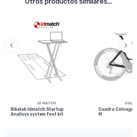
Otros productos similares...
ID MATCH
COLN
Bikelab Idmatch Startup
Cuadro Colnago Y
Analisys system foot kit
M