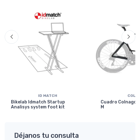
ID MATCH
COLN
Bikelab Idmatch Startup
Cuadro Colnago Y
Analisys system foot kit
M
Déjanos tu consulta