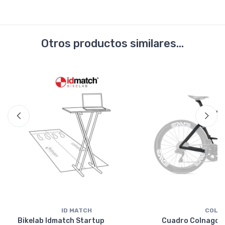
Otros productos similares...
ID MATCH
COLN
Bikelab Idmatch Startup
Cuadro Colnago Y