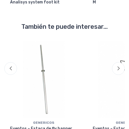
Analisys system foot kit
M
También te puede interesar...
GENERICOS
GENER
Eventos – Estaca de fly banner
Eventos – Estaca 