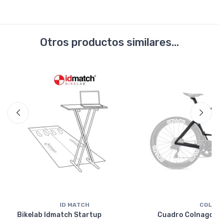
Otros productos similares...
ID MATCH
COLN
Bikelab Idmatch Startup
Cuadro Colnago Y