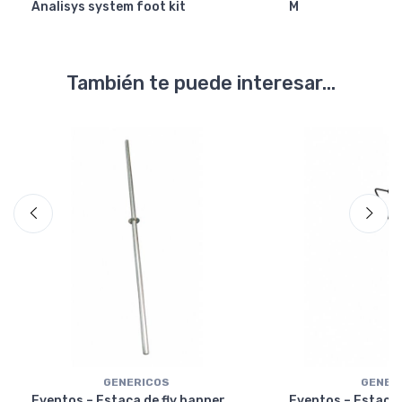
Analisys system foot kit
M
También te puede interesar...
GENERICOS
GENER
Eventos – Estaca de fly banner
Eventos – Estaca 