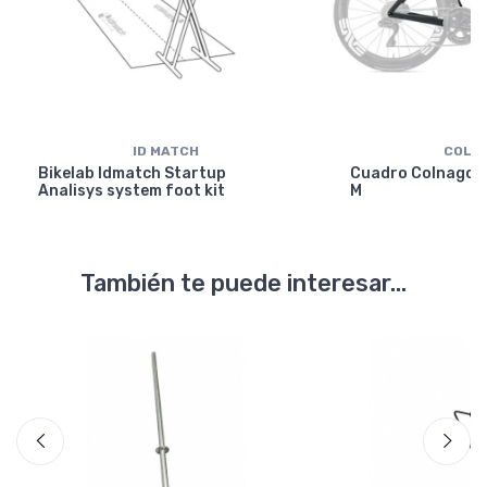
ID MATCH
COLN
Bikelab Idmatch Startup
Cuadro Colnago Y
Analisys system foot kit
M
También te puede interesar...