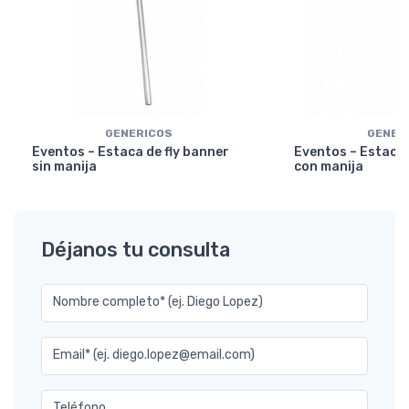
GENERICOS
GENER
Eventos – Estaca de fly banner
Eventos – Estaca 
sin manija
con manija
Déjanos tu consulta
Nombre completo* (ej. Diego Lopez)
Email* (ej. diego.lopez@email.com)
Teléfono