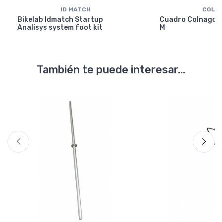
ID MATCH
COLN
Bikelab Idmatch Startup
Cuadro Colnago Y
Analisys system foot kit
M
También te puede interesar...