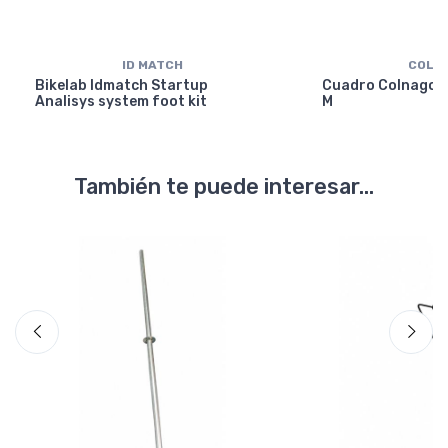
ID MATCH
COLN
Bikelab Idmatch Startup
Cuadro Colnago Y
Analisys system foot kit
M
También te puede interesar...