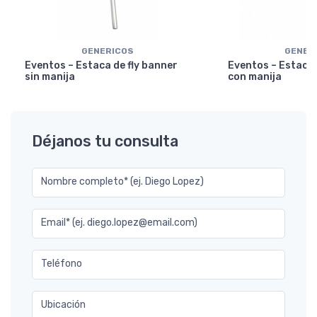
GENERICOS
GENER
Eventos – Estaca de fly banner
Eventos – Estaca 
sin manija
con manija
Déjanos tu consulta
Nombre completo* (ej. Diego Lopez)
Email* (ej. diego.lopez@email.com)
Teléfono
Ubicación