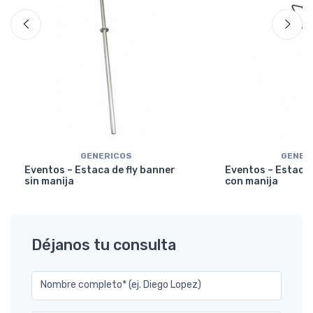
GENERICOS
GENER
Eventos – Estaca de fly banner
Eventos – Estaca 
sin manija
con manija
Déjanos tu consulta
Nombre completo* (ej. Diego Lopez)