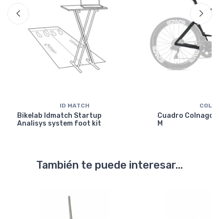
ID MATCH
COLN
Bikelab Idmatch Startup
Cuadro Colnago Y
Analisys system foot kit
M
También te puede interesar...