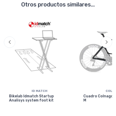
Otros productos similares...
ID MATCH
COLN
Bikelab Idmatch Startup
Cuadro Colnago Y
Analisys system foot kit
M