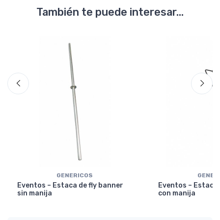
También te puede interesar...
GENERICOS
GENER
Eventos – Estaca de fly banner
Eventos – Estaca 
sin manija
con manija