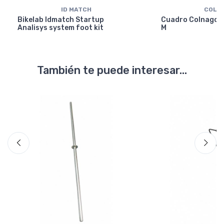
ID MATCH
COLN
Bikelab Idmatch Startup
Cuadro Colnago Y
Analisys system foot kit
M
También te puede interesar...