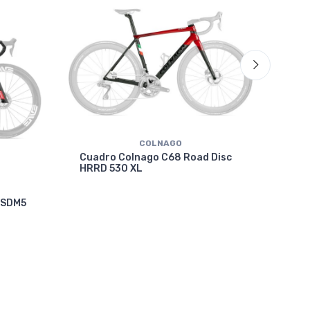
COLNAGO
Cuadro Colnago C68 Road Disc
HRRD 530 XL
Cua
 SDM5
VRW