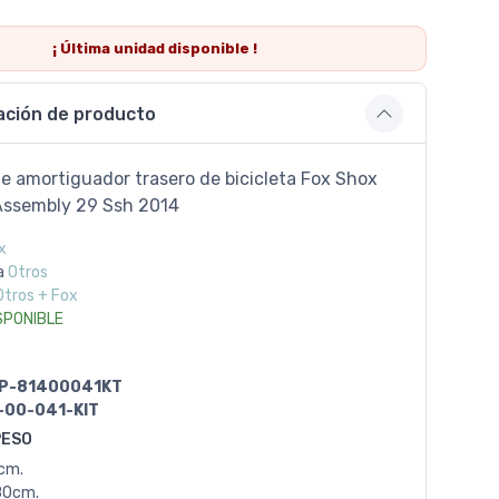
¡ Última
unidad
disponible !
ación de producto
e amortiguador trasero de bicicleta Fox Shox
Assembly 29 Ssh 2014
x
a
Otros
Otros + Fox
SPONIBLE
P-81400041KT
-00-041-KIT
PESO
0cm.
80cm.