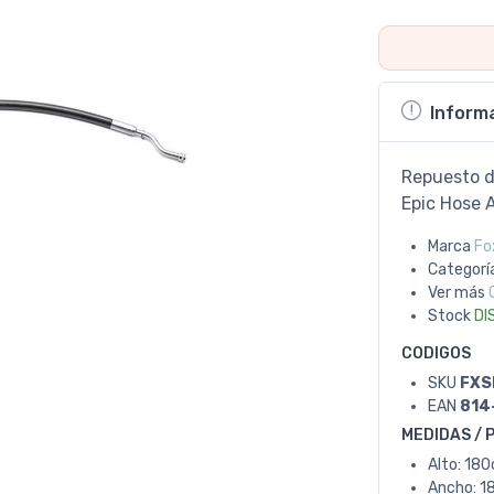
Inform
Repuesto d
Epic Hose 
Marca
Fo
Categorí
Ver más
Stock
DI
CODIGOS
SKU
FXS
EAN
814
MEDIDAS / 
Alto: 18
Ancho: 1