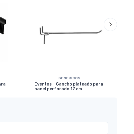
GENERICOS
Eve
ara
Eventos – Gancho plateado para
mar
panel perforado 17 cm