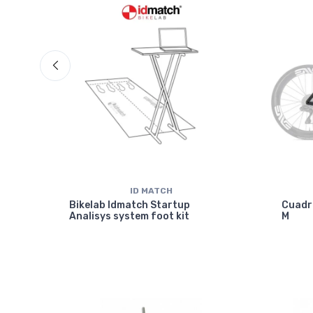
ID MATCH
isc
Bikelab Idmatch Startup
Cuadr
Analisys system foot kit
M