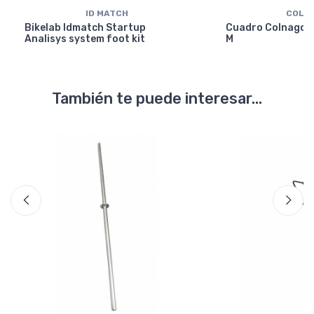
ID MATCH
COLN
Bikelab Idmatch Startup
Cuadro Colnago Y
Analisys system foot kit
M
También te puede interesar...